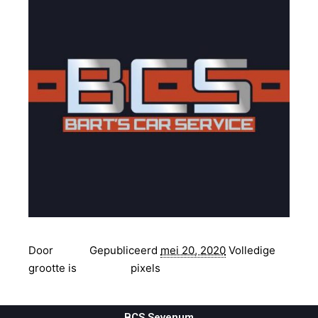
Door
admin
Gepubliceerd
mei 20, 2020
Volledige
grootte is
512 × 512
pixels
BCS Sevenum