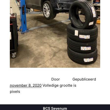
Terug naar Autoschade
Door
admin
Gepubliceerd
november 8, 2020
Volledige grootte is
716 × 878
pixels
BCS Sevenum