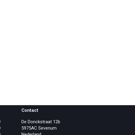
Contact
0
De Donckstraat 12b
0
5975AC Sevenum
0
Nederland