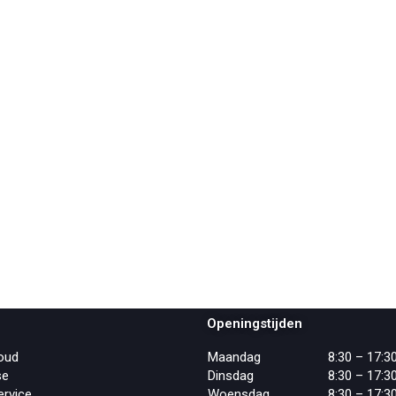
Bandenservice & uitlijnen
Autoschade
Over BCS
Contact
Afspraak maken
Privacy verklaring
Openingstijden
oud
Maandag
8:30 – 17:3
se
Dinsdag
8:30 – 17:3
ervice
Woensdag
8:30 – 17:3