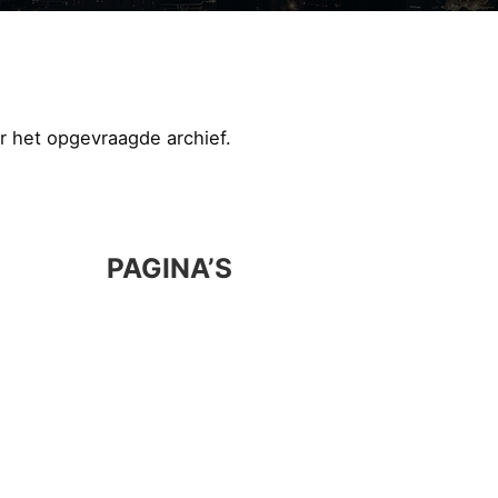
r het opgevraagde archief.
:
PAGINA’S
Home
Autosleutels
Onderhoud
Diagnose
Airco Service