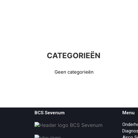
Autoschade
Autosleutels
Over BCS
Contact
CATEGORIEËN
Geen categorieën
BCS Sevenum
Menu
Onderh
Diagno
Airco S